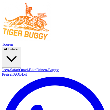
Touren
Aktivitäten
Jeep-Safari
Quad-Bike
Dünen-Buggy
Preise
FAQ
Blog