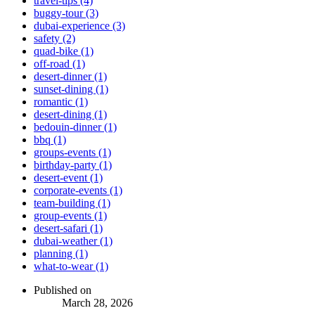
travel-tips (4)
buggy-tour (3)
dubai-experience (3)
safety (2)
quad-bike (1)
off-road (1)
desert-dinner (1)
sunset-dining (1)
romantic (1)
desert-dining (1)
bedouin-dinner (1)
bbq (1)
groups-events (1)
birthday-party (1)
desert-event (1)
corporate-events (1)
team-building (1)
group-events (1)
desert-safari (1)
dubai-weather (1)
planning (1)
what-to-wear (1)
Published on
March 28, 2026