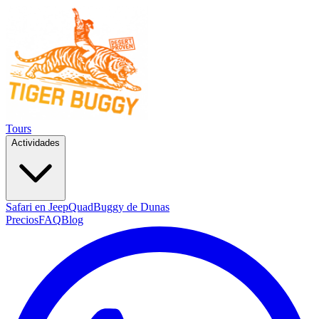
Tours
Actividades
Safari en Jeep
Quad
Buggy de Dunas
Precios
FAQ
Blog