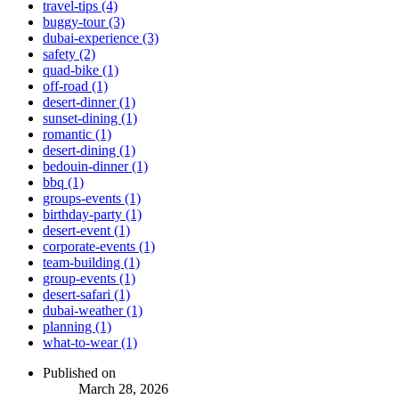
travel-tips (4)
buggy-tour (3)
dubai-experience (3)
safety (2)
quad-bike (1)
off-road (1)
desert-dinner (1)
sunset-dining (1)
romantic (1)
desert-dining (1)
bedouin-dinner (1)
bbq (1)
groups-events (1)
birthday-party (1)
desert-event (1)
corporate-events (1)
team-building (1)
group-events (1)
desert-safari (1)
dubai-weather (1)
planning (1)
what-to-wear (1)
Published on
March 28, 2026