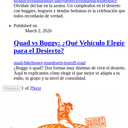
groups-events
birthday-party
desert-event
dubai-experience
Olvídate del bar en la azotea. Un cumpleaños en el desierto
con buggies, hoguera y tiendas beduinas es la celebración que
todos recordarán de verdad.
Published on
March 2, 2026
Quad vs Buggy: ¿Qué Vehículo Elegir
para el Desierto?
quad-bike
buggy-tour
desert-tour
off-road
¿Buggy o quad? Dos formas muy distintas de vivir el desierto.
Aquí te explicamos cómo elegir el que mejor se adapta a tu
estilo, tu grupo y tu nivel de comodidad.
1
of
2
Next
Previous