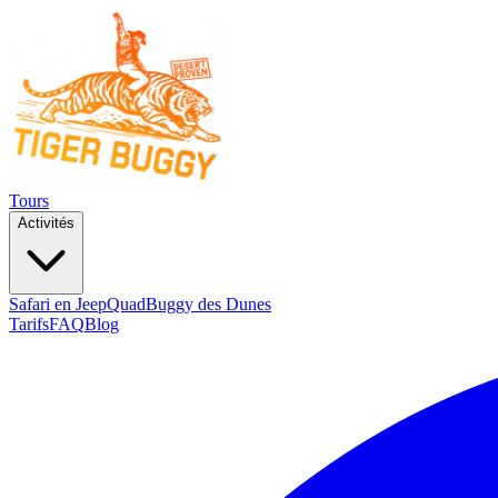
Tours
Activités
Safari en Jeep
Quad
Buggy des Dunes
Tarifs
FAQ
Blog