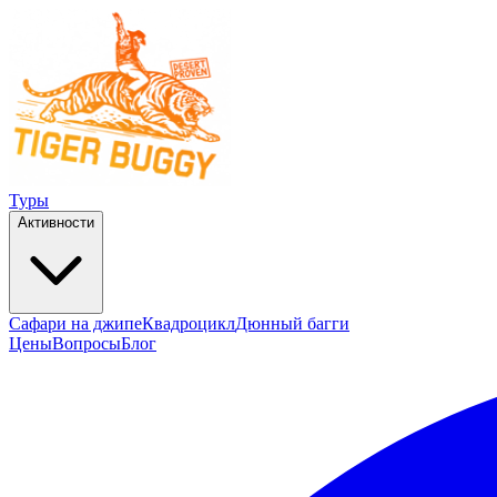
Туры
Активности
Сафари на джипе
Квадроцикл
Дюнный багги
Цены
Вопросы
Блог