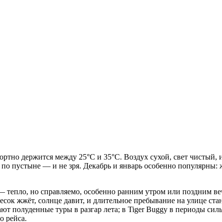
ортно держится между 25°C и 35°C. Воздух сухой, свет чистый, 
о пустыне — и не зря. Декабрь и январь особенно популярны: ж
— тепло, но справляемо, особенно ранним утром или поздним ве
сок жжёт, солнце давит, и длительное пребывание на улице ста
ют полуденные туры в разгар лета; в Tiger Buggy в периоды с
о рейса.