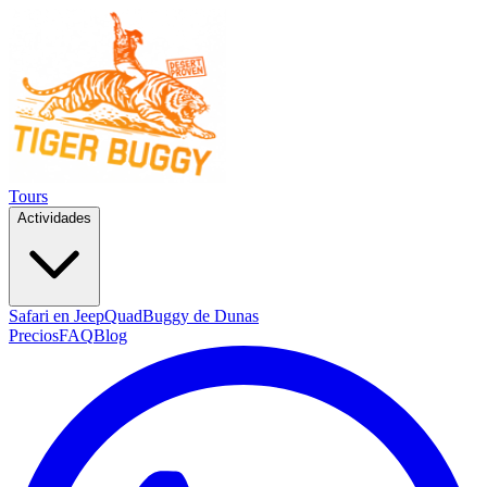
Tours
Actividades
Safari en Jeep
Quad
Buggy de Dunas
Precios
FAQ
Blog