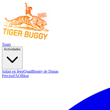
Tours
Actividades
Safari en Jeep
Quad
Buggy de Dunas
Precios
FAQ
Blog